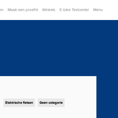
en
Maak een proefrit
Winkels
E-bike Testcenter
Menu
Elektrische fietsen
Geen categorie