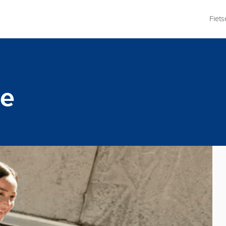
Fiets
ie