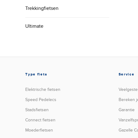
Trekkingfietsen
Ultimate
Type fiets
Service
Elektrische fietsen
Veelgeste
Speed Pedelecs
Bereken j
Stadsfietsen
Garantie
Connect fietsen
Vanzelfs
Moederfietsen
Gazelle C