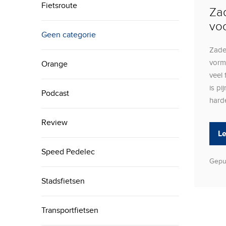
Fietsroute
Zad
vo
Geen categorie
Zade
vorm
Orange
veel
is pi
Podcast
harde
Review
L
Speed Pedelec
Gepu
Stadsfietsen
Transportfietsen