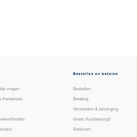
Bestellen en betalen
lde vragen
Bestellen
e framemaat
Betaling
Verzenden & bezorging
prekendheden
Gratis thuisbezorgd
onnect
Retouren