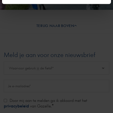
TERUG NAAR BOVEN
Meld je aan voor onze nieuwsbrief
Door mij aan te melden ga ik akkoord met het
*
privacybeleid
van Gazelle.