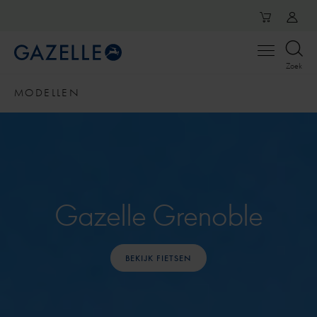
Open
Zoek
menu
MODELLEN
Gazelle Grenoble
BEKIJK FIETSEN