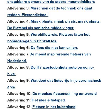
onstuitbare opmars van de stoere mountainbikers
Aflevering 3:
Misschien dat de techniek ons gaat
redden. Fietsendiefstal.
Aflevering 4:
Maak plaats, maak plaats, maak plaats.
De Fietsbel als sonische middelvinger.
Aflevering 5:
Wereldfietsreis. Fietsers laten het
nomaden-gen in zichzelf los.
Aflevering 6:
De fiets die niet kan vallen.
Aflevering 7:
De meest inspirerende fietsers van
Nederland.
Aflevering 8:
De Hanzestedenfietsroute op een e-
bike.
Aflevering 9:
Wat doet dat fietsertje in je coronacheck
app?
Aflevering 10:
De mooiste fietsenstalling ter wereld
Aflevering 11:
Het ideale fietspad
Aflevering 12:
Fietsen in het buitenland