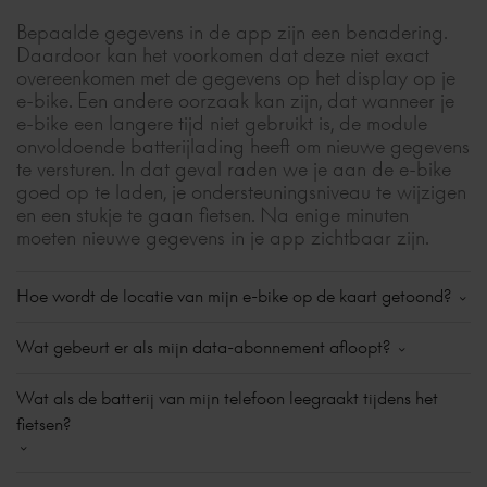
de app.
uitzet en je vaak korte ritten maakt of een tijdje niet
Bepaalde gegevens in de app zijn een benadering.
fietst, de module mogelijk onvoldoende oplaadt
De activatiecode wordt geleverd met je Connect e-
Daardoor kan het voorkomen dat deze niet exact
om met het internet te verbinden.
bike op een sticker in de accuslede of als papieren
overeenkomen met de gegevens op het display op je
activatiekaart. Bewaar het goed voor toekomstig
e-bike. Een andere oorzaak kan zijn, dat wanneer je
Je beheert dit via ‘Details’ op tabblad ‘Fiets’ in de
gebruik (zoals je e-bike opnieuw toevoegen of bij
e-bike een langere tijd niet gebruikt is, de module
Connect app.
eventuele verkoop). Wanneer je de activatiecode mist,
onvoldoende batterijlading heeft om nieuwe gegevens
kun je deze aanvragen via de
Gazelle klantenservice
.
te versturen. In dat geval raden we je aan de e-bike
Eclipse T11 HMB | Eclipse C380 HMB | Avignon C8
goed op te laden, je ondersteuningsniveau te wijzigen
HMB | Avignon C380 HMB | Makki Travel
en een stukje te gaan fietsen. Na enige minuten
moeten nieuwe gegevens in je app zichtbaar zijn.
De batterij van de GPS-module van deze Connect
e-bikes wordt alleen opgeladen op het moment dat
de e-bike aanstaat. Een volledig opgeladen
Hoe wordt de locatie van mijn e-bike op de kaart getoond?
batterij werkt minimaal 10 dagen. De batterij van
Je e-bike is zichtbaar op de kaart in de Gazelle
de GPS-module wordt dus niet opgeladen als je de
Wat gebeurt er als mijn data-abonnement afloopt?
Connect app en verstuurt tijdens actief gebruik iedere
accu aan het opladen bent.
vier minuten de locatie naar je app. Hierdoor kan de
Zodra je data-abonnement afloopt, stoppen
Wat als de batterij van mijn telefoon leegraakt tijdens het
locatie van je e-bike op de kaart, iets afwijken van de
bepaalde functies in de Gazelle app met werken. Je
werkelijkheid.
fietsen?
kunt dan bijvoorbeeld geen gebruik meer maken van
realtime tracking of diefstalbeveiliging, omdat die een
Wanneer de e-bike wordt uitgeschakeld, wordt er
actieve dataverbinding nodig hebben. Je verlengt je
Je kunt gewoon blijven fietsen, want een Connect e-