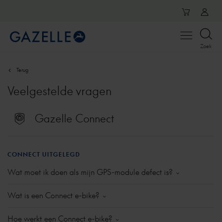
Open
Zoek
menu
Terug
Veelgestelde vragen
Gazelle Connect
CONNECT UITGELEGD
Wat moet ik doen als mijn GPS-module defect is?
Als je merkt dat de module defect lijkt, laat dit dan
Wat is een Connect e-bike?
controleren bij je dealer. Als het defect wordt
bevestigd, dan kun je een nieuwe module laten
In een Connect e-bike zit een module ingebouwd die
Hoe werkt een Connect e-bike?
inbouwen. Binnen de garantietermijn is dit gratis. Let