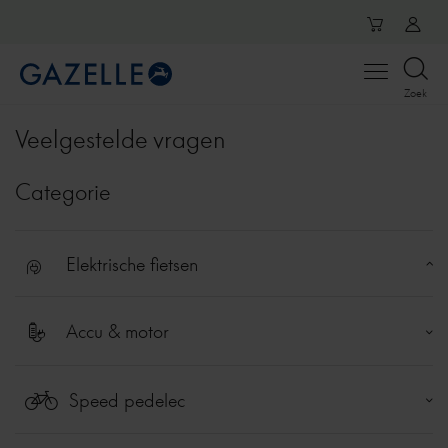
Open
Zoek
menu
Veelgestelde vragen
Categorie
Elektrische fietsen
Techniek
Accu & motor
Onderhoud en gebruik
Motor
Display
Speed pedelec
Accu
Overig
Gazelle Speed pedelec
Actieradius