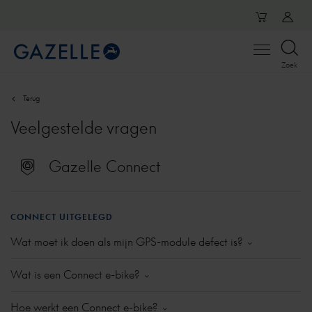
Open
Zoek
menu
Terug
Veelgestelde vragen
Gazelle Connect
CONNECT UITGELEGD
Wat moet ik doen als mijn GPS-module defect is?
Als je merkt dat de module defect lijkt, laat dit dan
Wat is een Connect e-bike?
controleren bij je dealer. Als het defect wordt
bevestigd, dan kun je een nieuwe module laten
In een Connect e-bike zit een module ingebouwd die
Hoe werkt een Connect e-bike?
inbouwen. Binnen de garantietermijn is dit gratis. Let