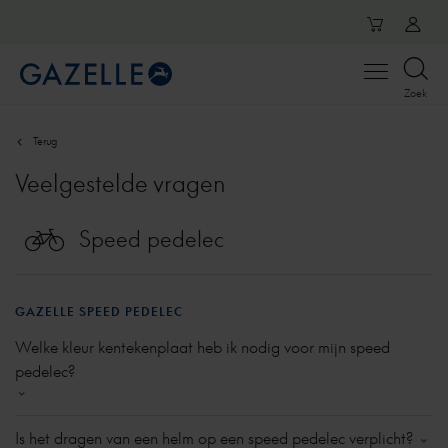
Open
Zoek
menu
Terug
Veelgestelde vragen
Speed pedelec
GAZELLE SPEED PEDELEC
Welke kleur kentekenplaat heb ik nodig voor mijn speed
pedelec?
Sinds 1 januari 2017 valt de speed pedelec binnen de
Is het dragen van een helm op een speed pedelec verplicht?
Nederlandse
regelgeving
onder de bromfietsen. Dit