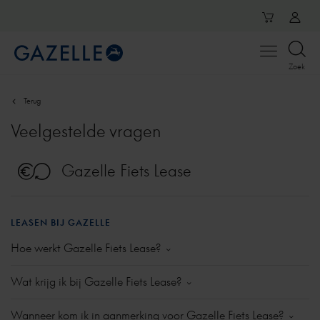
Open
Zoek
menu
Terug
Veelgestelde vragen
Gazelle Fiets Lease
LEASEN BIJ GAZELLE
Hoe werkt Gazelle Fiets Lease?
Lease je een e-bike via Gazelle Fiets Lease, dan
Wat krijg ik bij Gazelle Fiets Lease?
fiets je voor een bepaalde periode een
gloednieuwe Gazelle e-bike. Deze e-bike stel je
Gazelle Fiets Lease is een vorm van private lease.
Wanneer kom ik in aanmerking voor Gazelle Fiets Lease?
zelf samen op onze website of bij de fietsenwinkel