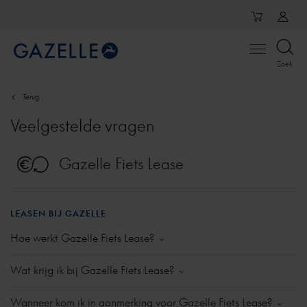
Open
Zoek
menu
Terug
Veelgestelde vragen
Gazelle Fiets Lease
LEASEN BIJ GAZELLE
Hoe werkt Gazelle Fiets Lease?
Lease je een e-bike via Gazelle Fiets Lease, dan
Wat krijg ik bij Gazelle Fiets Lease?
fiets je voor een bepaalde periode een
gloednieuwe Gazelle e-bike. Deze e-bike stel je
Gazelle Fiets Lease is een vorm van private lease.
Wanneer kom ik in aanmerking voor Gazelle Fiets Lease?
zelf samen op onze website of bij de fietsenwinkel