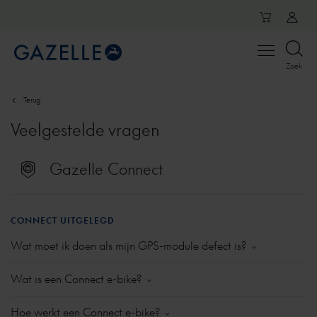
Open
Zoek
menu
Terug
Veelgestelde vragen
Gazelle Connect
CONNECT UITGELEGD
Wat moet ik doen als mijn GPS-module defect is?
Als je merkt dat de module defect lijkt, laat dit dan
Wat is een Connect e-bike?
controleren bij je dealer. Als het defect wordt
bevestigd, dan kun je een nieuwe module laten
In een Connect e-bike zit een module ingebouwd die
Hoe werkt een Connect e-bike?
inbouwen. Binnen de garantietermijn is dit gratis. Let