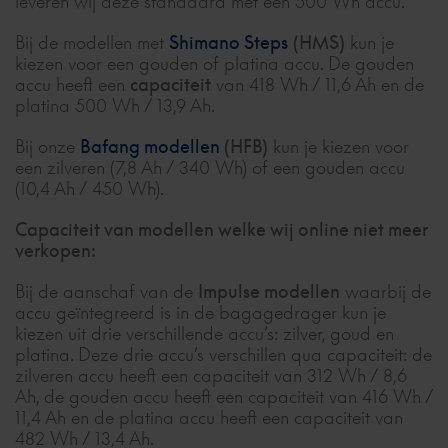
leveren wij deze standaard met een 500 Wh accu.
hogere actieradius
, dan kun je bij aanschaf van jouw
acculader
. Gebruik in geen geval een andere lader,
elektrische fiets ook kiezen voor een andere accu. Kijk
want dat kan funest zijn voor je accu.Wij staan niet
Bij de modellen met
Shimano Steps
(HMS)
kun je
op onze website, in de brochure of vraag je
Gazelle-
garant voor de gevolgen van opladen met een
kiezen voor een gouden of platina accu. De gouden
specialist
voor de actuele prijzen en wat dit levert aan
andere acculader.
accu heeft een
capaciteit
van 418 Wh / 11,6 Ah en de
additionele actieradius.
platina 500 Wh / 13,9 Ah.
Zorg dat je je eigen acculader bij de hand hebt, dan
kun je er over het algemeen vanuit gaan dat de
Bij onze
Bafang modellen
(HFB)
kun je kiezen voor
batterij ergens tussen de
vijf en negen uur
weer
een zilveren (7,8 Ah / 340 Wh) of een gouden accu
helemaal is opgeladen. Wil je een preciezere
(10,4 Ah / 450 Wh).
schatting? De Gazelle-specialist helpt je graag
verder!
Capaciteit van modellen welke wij online niet meer
verkopen:
Is je accu ineens leeg? Lees hier wat je kunt doen
.
Bij de aanschaf van de
Impulse modellen
waarbij de
accu geïntegreerd is in de bagagedrager kun je
kiezen uit drie verschillende accu’s: zilver, goud en
platina. Deze drie accu’s verschillen qua capaciteit: de
zilveren accu heeft een capaciteit van 312 Wh / 8,6
Ah, de gouden accu heeft een capaciteit van 416 Wh /
11,4 Ah en de platina accu heeft een capaciteit van
482 Wh / 13,4 Ah.