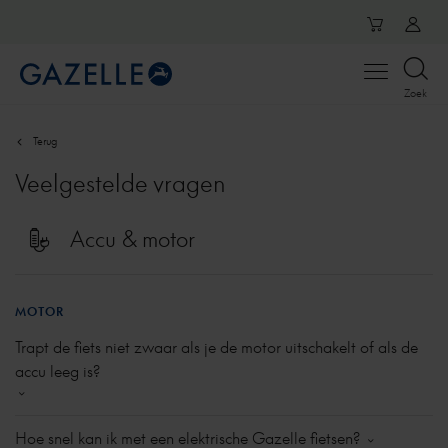
Open
Zoek
menu
Terug
Veelgestelde vragen
Accu & motor
MOTOR
Trapt de fiets niet zwaar als je de motor uitschakelt of als de
accu leeg is?
Een elektrische fiets waarbij de ondersteuning uitstaat
Hoe snel kan ik met een elektrische Gazelle fietsen?
trapt altijd zwaarder dan een niet elektrische fiets