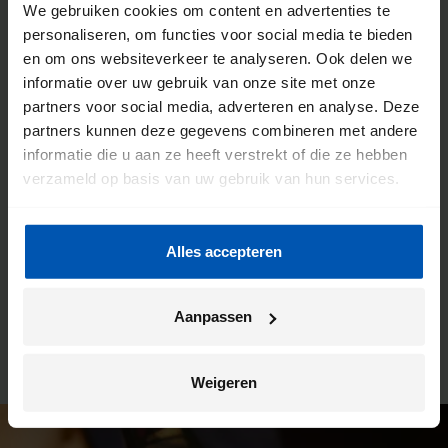
We gebruiken cookies om content en advertenties te
personaliseren, om functies voor social media te bieden
en om ons websiteverkeer te analyseren. Ook delen we
De voordelen van een Gazelle
informatie over uw gebruik van onze site met onze
partners voor social media, adverteren en analyse. Deze
fietsenwinkel
partners kunnen deze gegevens combineren met andere
informatie die u aan ze heeft verstrekt of die ze hebben
We willen dat jij de meeste kilometers uit jouw fiets haalt.
verzameld op basis van uw gebruik van hun services.
Daarom werken we intensief samen met onze fietsenwinkels.
Je kunt hier altijd terecht voor advies, maar dit is ook de plek
waar wij jouw Gazelle bezorgen. En ben je na verloop van
Alles accepteren
tijd toe aan een onderhoudsbeurt? Ook dan kun je weer bij
deze winkel terecht. Zo heb je altijd een vast en vertrouwd
aanspreekpunt.
Aanpassen
Weigeren