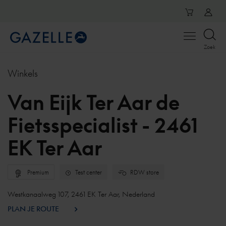
Open
Zoek
menu
Winkels
Van Eijk Ter Aar de
Fietsspecialist - 2461
EK Ter Aar
Premium
Test center
RDW store
Westkanaalweg 107, 2461 EK Ter Aar, Nederland
PLAN JE ROUTE