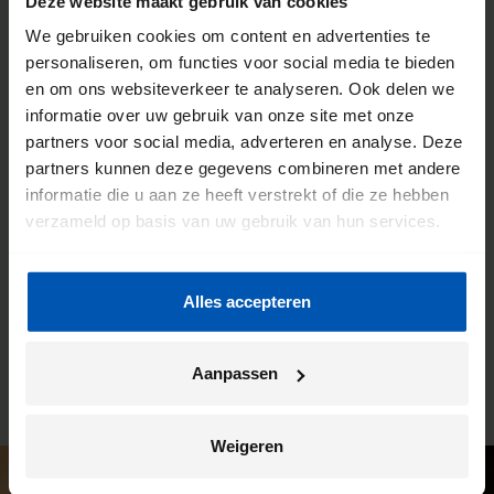
Deze website maakt gebruik van cookies
We gebruiken cookies om content en advertenties te
personaliseren, om functies voor social media te bieden
De voordelen van een Gazelle
en om ons websiteverkeer te analyseren. Ook delen we
informatie over uw gebruik van onze site met onze
fietsenwinkel
partners voor social media, adverteren en analyse. Deze
partners kunnen deze gegevens combineren met andere
We willen dat jij de meeste kilometers uit jouw fiets haalt.
informatie die u aan ze heeft verstrekt of die ze hebben
Daarom werken we intensief samen met onze fietsenwinkels.
verzameld op basis van uw gebruik van hun services.
Je kunt hier altijd terecht voor advies, maar dit is ook de plek
waar wij jouw Gazelle bezorgen. En ben je na verloop van
tijd toe aan een onderhoudsbeurt? Ook dan kun je weer bij
Alles accepteren
deze winkel terecht. Zo heb je altijd een vast en vertrouwd
aanspreekpunt.
Aanpassen
Weigeren