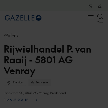
Open
Zoek
menu
Winkels
Rijwielhandel P. van
Raaij - 5801 AG
Venray
Premium
Test center
Langstraat 90, 5801 AG Venray, Nederland
PLAN JE ROUTE