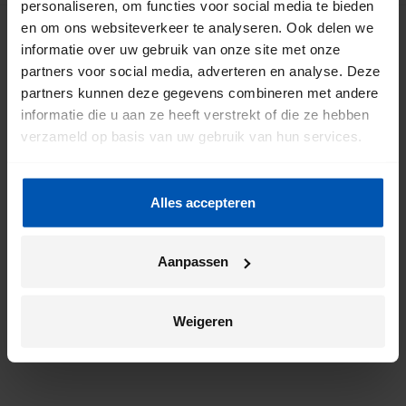
personaliseren, om functies voor social media te bieden
en om ons websiteverkeer te analyseren. Ook delen we
informatie over uw gebruik van onze site met onze
partners voor social media, adverteren en analyse. Deze
Meld je aan voor onze nieuwsbrief
partners kunnen deze gegevens combineren met andere
informatie die u aan ze heeft verstrekt of die ze hebben
verzameld op basis van uw gebruik van hun services.
Alles accepteren
Door mij aan te melden ga ik akkoord met het
*
Aanpassen
privacybeleid
van Gazelle.
Weigeren