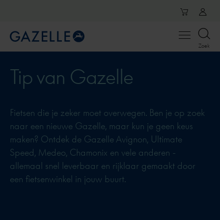
Open
Zoek
menu
Tip van Gazelle
Fietsen die je zeker moet overwegen. Ben je op zoek
naar een nieuwe Gazelle, maar kun je geen keus
maken? Ontdek de Gazelle Avignon, Ultimate
Speed, Medeo, Chamonix en vele anderen -
allemaal snel leverbaar en rijklaar gemaakt door
een fietsenwinkel in jouw buurt.