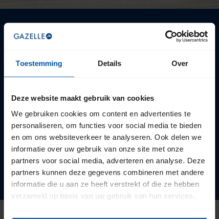
Vind een fietsenwinkel
Toestemming
Details
Over
Wil je een van deze fietsen of een andere fiets testen? Ga
dan snel langs bij een fietsenwinkel. Met meer dan 700
fietsenwinkels is er altijd eentje in jouw buurt.
Deze website maakt gebruik van cookies
We gebruiken cookies om content en advertenties te
personaliseren, om functies voor social media te bieden
MIJN
en om ons websiteverkeer te analyseren. Ook delen we
informatie over uw gebruik van onze site met onze
ZOEKEN
partners voor social media, adverteren en analyse. Deze
partners kunnen deze gegevens combineren met andere
informatie die u aan ze heeft verstrekt of die ze hebben
verzameld op basis van uw gebruik van hun services.