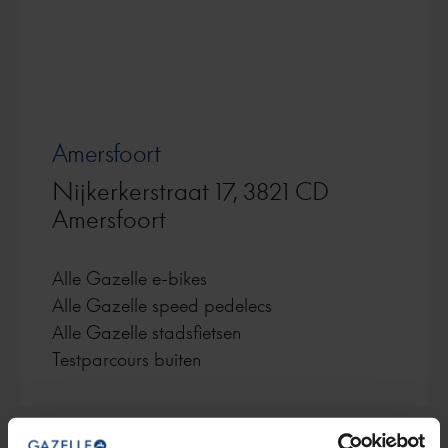
Amersfoort
Nijkerkerstraat 17, 3821 CD
Amersfoort
Alle Gazelle e-bikes
Alle Gazelle speed pedelecs
Alle Gazelle stadsfietsen
Testparcours buiten
E-BIKES TESTEN