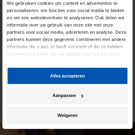
We gebruiken cookies om content en advertenties te
personaliseren, om functies voor social media te bieden
en om ons websiteverkeer te analyseren. Ook delen we
De voordelen van een Gazelle
informatie over uw gebruik van onze site met onze
partners voor social media, adverteren en analyse. Deze
fietsenwinkel
partners kunnen deze gegevens combineren met andere
informatie die u aan ze heeft verstrekt of die ze hebben
We willen dat jij de meeste kilometers uit jouw fiets haalt.
verzameld op basis van uw gebruik van hun services.
Daarom werken we intensief samen met onze fietsenwinkels.
Je kunt hier altijd terecht voor advies, maar dit is ook de plek
waar wij jouw Gazelle bezorgen. En ben je na verloop van
Alles accepteren
tijd toe aan een onderhoudsbeurt? Ook dan kun je weer bij
deze winkel terecht. Zo heb je altijd een vast en vertrouwd
aanspreekpunt.
Aanpassen
Weigeren