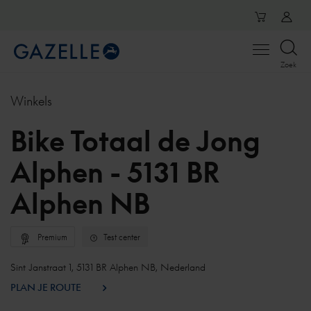
Open
Zoek
menu
Winkels
Bike Totaal de Jong
Alphen - 5131 BR
Alphen NB
Premium
Test center
Sint Janstraat 1, 5131 BR Alphen NB, Nederland
PLAN JE ROUTE