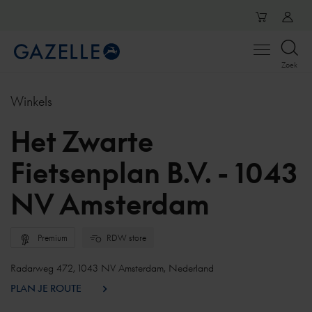
Open
Zoek
menu
Winkels
Het Zwarte
Fietsenplan B.V. - 1043
NV Amsterdam
Premium
RDW store
Radarweg 472, 1043 NV Amsterdam, Nederland
PLAN JE ROUTE