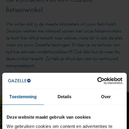
fietsenwinkel
We willen dat jij de meeste kilometers uit jouw fiets haalt.
Daarom werken we intensief samen met onze fietsenwinkels.
Je kunt hier altijd terecht voor advies, maar dit is ook de plek
waar wij jouw Gazelle bezorgen. En ben je na verloop van
tijd toe aan een onderhoudsbeurt? Ook dan kun je weer bij
deze winkel terecht. Zo heb je altijd een vast en vertrouwd
aanspreekpunt.
Toestemming
Details
Over
Deze website maakt gebruik van cookies
We gebruiken cookies om content en advertenties te