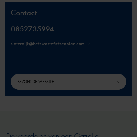
Contact
0852735994
sloterdijk@hetzwartefietsenplan.com
BEZOEK DE WEBSITE
De voordelen van een Gazelle