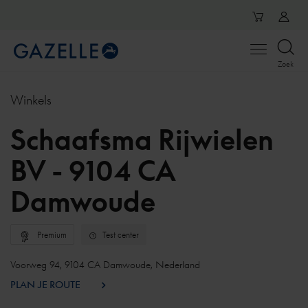
Open
Zoek
menu
Winkels
Schaafsma Rijwielen
BV - 9104 CA
Damwoude
Premium
Test center
Voorweg 94, 9104 CA Damwoude, Nederland
PLAN JE ROUTE