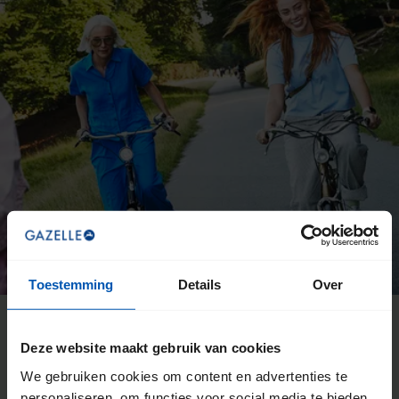
Toestemming
Details
Over
Deze website maakt gebruik van cookies
De voordelen van een Gazelle
We gebruiken cookies om content en advertenties te
personaliseren, om functies voor social media te bieden