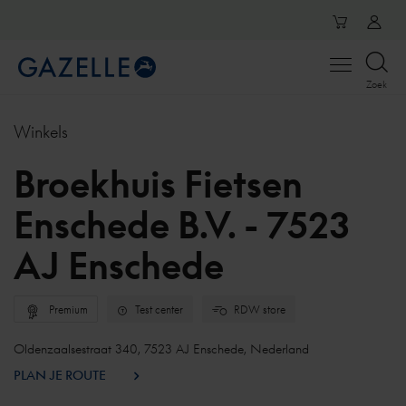
Open
Zoek
menu
Winkels
Broekhuis Fietsen
Enschede B.V. - 7523
AJ Enschede
Premium
Test center
RDW store
Oldenzaalsestraat 340, 7523 AJ Enschede, Nederland
PLAN JE ROUTE