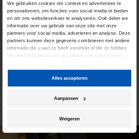
We gebruiken cookies om content en advertenties te
personaliseren, om functies voor social media te bieden
en om ons websiteverkeer te analyseren. Ook delen we
De voordelen van een Gazelle
informatie over uw gebruik van onze site met onze
partners voor social media, adverteren en analyse. Deze
fietsenwinkel
partners kunnen deze gegevens combineren met andere
informatie die u aan ze heeft verstrekt of die ze hebben
We willen dat jij de meeste kilometers uit jouw fiets haalt.
verzameld op basis van uw gebruik van hun services.
Daarom werken we intensief samen met onze fietsenwinkels.
Je kunt hier altijd terecht voor advies, maar dit is ook de plek
waar wij jouw Gazelle bezorgen. En ben je na verloop van
Alles accepteren
tijd toe aan een onderhoudsbeurt? Ook dan kun je weer bij
deze winkel terecht. Zo heb je altijd een vast en vertrouwd
aanspreekpunt.
Aanpassen
Weigeren