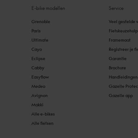
E-bike modellen
Service
Grenoble
Veel gestelde 
Paris
Fietskeuzehulp
Ultimate
Framemaat
Cayo
Registreer je fi
Eclipse
Garantie
Cabby
Brochure
Easyflow
Handleidingen
Medeo
Gazelle Protec
Avignon
Gazelle app
Makki
Alle e-bikes
Alle fietsen