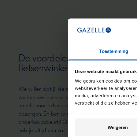
Toestemming
De voordelen van een Gazell
fietsenwinkel
Deze website maakt gebruik
We gebruiken cookies om cont
We willen dat jij de meeste kilometers uit jouw fie
websiteverkeer te analyseren
media, adverteren en analys
werken we intensief samen met onze fietsenwinkels. 
verstrekt of die ze hebben v
terecht voor advies, maar dit is ook de plek waar 
bezorgen. En ben je na verloop van tijd toe aan e
onderhoudsbeurt? Ook dan kun je weer bij deze wi
Weigeren
heb je altijd een vast en vertrouwd aanspreekpunt