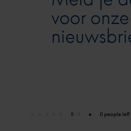
voor onze
nieuwsbri
0 people left
0
/ 5