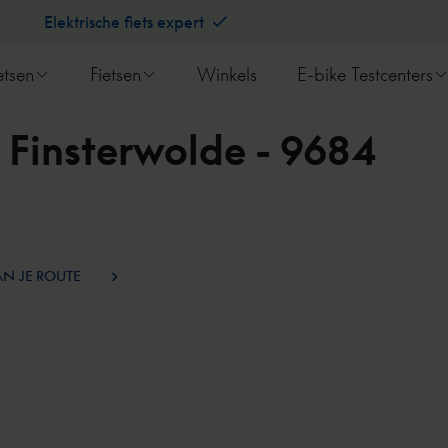
Elektrische fiets expert
etsen
Fietsen
Winkels
E-bike Testcenters
 Finsterwolde - 9684
AN JE ROUTE