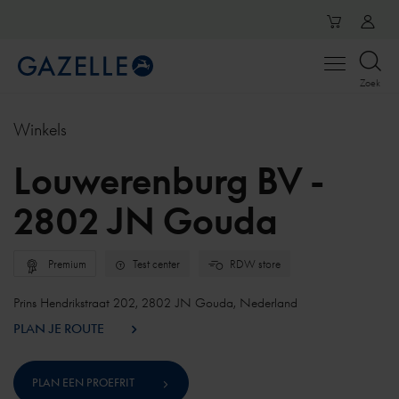
Open
Zoek
menu
Winkels
Louwerenburg BV -
2802 JN Gouda
Premium
Test center
RDW store
Prins Hendrikstraat 202, 2802 JN Gouda, Nederland
PLAN JE ROUTE
PLAN EEN PROEFRIT