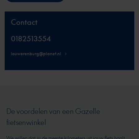
Contact
0182513554
louwerenburg@planet.nl
De voordelen van een Gazelle
fietsenwinkel
We willen dat jij de meeste kilometers uit jouw fiets haalt.