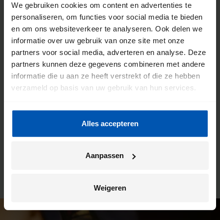
We gebruiken cookies om content en advertenties te
personaliseren, om functies voor social media te bieden
en om ons websiteverkeer te analyseren. Ook delen we
De voordelen van een Gazelle
informatie over uw gebruik van onze site met onze
partners voor social media, adverteren en analyse. Deze
fietsenwinkel
partners kunnen deze gegevens combineren met andere
informatie die u aan ze heeft verstrekt of die ze hebben
We willen dat jij de meeste kilometers uit jouw fiets haalt.
verzameld op basis van uw gebruik van hun services.
Daarom werken we intensief samen met onze fietsenwinkels.
Je kunt hier altijd terecht voor advies, maar dit is ook de plek
waar wij jouw Gazelle bezorgen. En ben je na verloop van
Alles accepteren
tijd toe aan een onderhoudsbeurt? Ook dan kun je weer bij
deze winkel terecht. Zo heb je altijd een vast en vertrouwd
aanspreekpunt.
Aanpassen
Weigeren