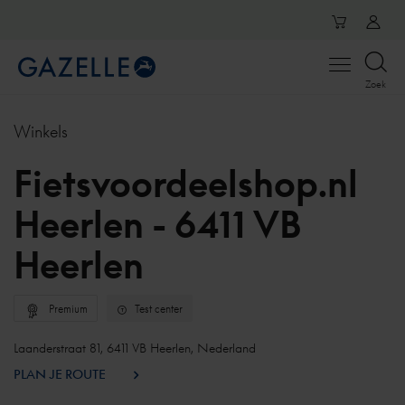
Open
Zoek
menu
Winkels
Fietsvoordeelshop.nl
Heerlen - 6411 VB
Heerlen
Premium
Test center
Laanderstraat 81, 6411 VB Heerlen, Nederland
PLAN JE ROUTE