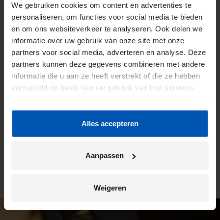
We gebruiken cookies om content en advertenties te
personaliseren, om functies voor social media te bieden
en om ons websiteverkeer te analyseren. Ook delen we
De voordelen van een Gazelle
informatie over uw gebruik van onze site met onze
partners voor social media, adverteren en analyse. Deze
fietsenwinkel
partners kunnen deze gegevens combineren met andere
informatie die u aan ze heeft verstrekt of die ze hebben
We willen dat jij de meeste kilometers uit jouw fiets haalt.
verzameld op basis van uw gebruik van hun services.
Daarom werken we intensief samen met onze fietsenwinkels.
Je kunt hier altijd terecht voor advies, maar dit is ook de plek
waar wij jouw Gazelle bezorgen. En ben je na verloop van
Alles accepteren
tijd toe aan een onderhoudsbeurt? Ook dan kun je weer bij
deze winkel terecht. Zo heb je altijd een vast en vertrouwd
aanspreekpunt.
Aanpassen
Weigeren