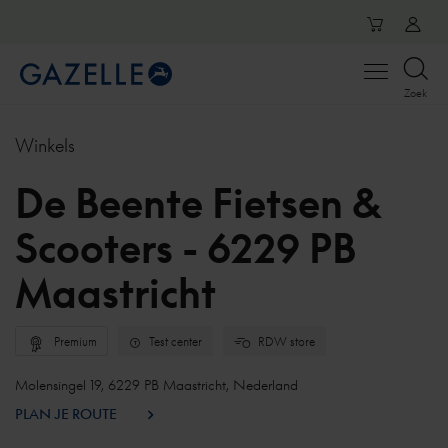
Open
Zoek
menu
Winkels
De Beente Fietsen &
Scooters - 6229 PB
Maastricht
Premium
Test center
RDW store
Molensingel 19, 6229 PB Maastricht, Nederland
PLAN JE ROUTE