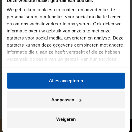
Deze website maakt gebruik van cookies
We gebruiken cookies om content en advertenties te
personaliseren, om functies voor social media te bieden
De voordelen van een Gazelle
en om ons websiteverkeer te analyseren. Ook delen we
informatie over uw gebruik van onze site met onze
fietsenwinkel
partners voor social media, adverteren en analyse. Deze
partners kunnen deze gegevens combineren met andere
We willen dat jij de meeste kilometers uit jouw fiets haalt.
informatie die u aan ze heeft verstrekt of die ze hebben
Daarom werken we intensief samen met onze fietsenwinkels.
verzameld op basis van uw gebruik van hun services.
Je kunt hier altijd terecht voor advies, maar dit is ook de plek
waar wij jouw Gazelle bezorgen. En ben je na verloop van
tijd toe aan een onderhoudsbeurt? Ook dan kun je weer bij
Alles accepteren
deze winkel terecht. Zo heb je altijd een vast en vertrouwd
aanspreekpunt.
Aanpassen
Weigeren