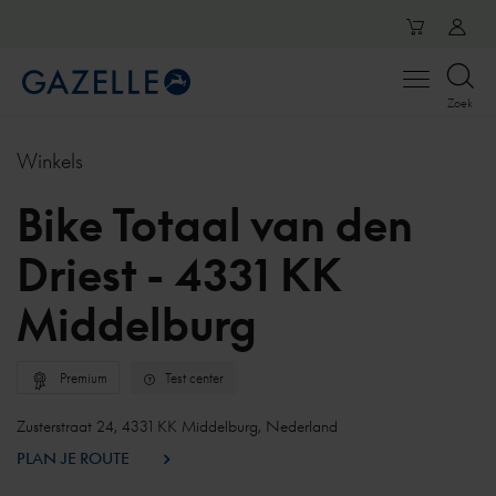
Open
Zoek
menu
Winkels
Bike Totaal van den
Driest - 4331 KK
Middelburg
Premium
Test center
Zusterstraat 24, 4331 KK Middelburg, Nederland
PLAN JE ROUTE