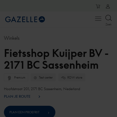
Open
Zoek
menu
Winkels
Fietsshop Kuijper BV -
2171 BC Sassenheim
Premium
Test center
RDW store
Hoofdstraat 201, 2171 BC Sassenheim, Nederland
PLAN JE ROUTE
PLAN EEN PROEFRIT