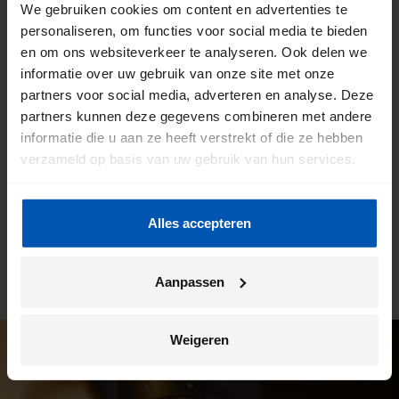
We gebruiken cookies om content en advertenties te
De voordelen van een Gazelle
personaliseren, om functies voor social media te bieden
en om ons websiteverkeer te analyseren. Ook delen we
fietsenwinkel
informatie over uw gebruik van onze site met onze
partners voor social media, adverteren en analyse. Deze
We willen dat jij de meeste kilometers uit jouw fiets haalt.
partners kunnen deze gegevens combineren met andere
Daarom werken we intensief samen met onze fietsenwinkels.
informatie die u aan ze heeft verstrekt of die ze hebben
Je kunt hier altijd terecht voor advies, maar dit is ook de plek
verzameld op basis van uw gebruik van hun services.
waar wij jouw Gazelle bezorgen. En ben je na verloop van
tijd toe aan een onderhoudsbeurt? Ook dan kun je weer bij
deze winkel terecht. Zo heb je altijd een vast en vertrouwd
Alles accepteren
aanspreekpunt.
Aanpassen
Weigeren