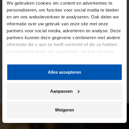
We gebruiken cookies om content en advertenties te
De voordelen van een Gazelle
personaliseren, om functies voor social media te bieden
en om ons websiteverkeer te analyseren. Ook delen we
fietsenwinkel
informatie over uw gebruik van onze site met onze
partners voor social media, adverteren en analyse. Deze
We willen dat jij de meeste kilometers uit jouw fiets haalt.
partners kunnen deze gegevens combineren met andere
Daarom werken we intensief samen met onze fietsenwinkels.
informatie die u aan ze heeft verstrekt of die ze hebben
Je kunt hier altijd terecht voor advies, maar dit is ook de plek
verzameld op basis van uw gebruik van hun services.
waar wij jouw Gazelle bezorgen. En ben je na verloop van
tijd toe aan een onderhoudsbeurt? Ook dan kun je weer bij
deze winkel terecht. Zo heb je altijd een vast en vertrouwd
Alles accepteren
aanspreekpunt.
Aanpassen
Weigeren