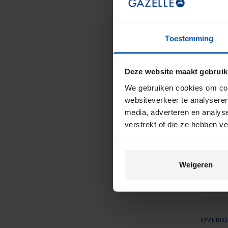
Moet ik
of op h
Bij een
Toestemming
Waar vin
speed 
De han
Lees m
Deze website maakt gebruik
DISPLA
We gebruiken cookies om cont
Je kun
websiteverkeer te analyseren
Shiman
Mijn dis
media, adverteren en analys
Beltdr
verstrekt of die ze hebben v
In de
h
Het disp
foutmel
Je heb
Weigeren
Mocht 
Kan ik m
waardoo
contac
fiets 
zit.
Ja, je 
elektri
spatwat
hoevee
OVERIG
volled