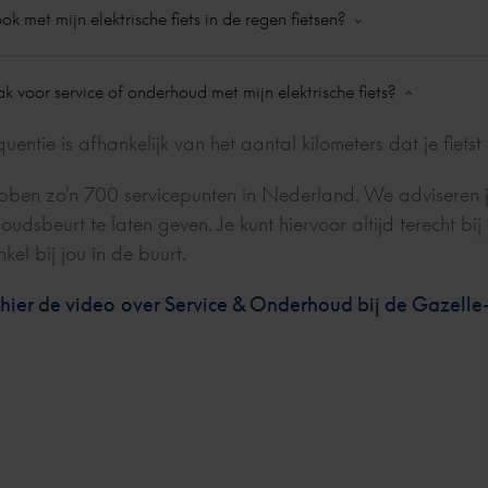
meer energie vraagt van de accu. Hoe hoger de koppel van
: 2,7 kg
ok met mijn elektrische fiets in de regen fietsen?
. Daarnaast beschikt hij over speciale computersoftware om
n voor de (trap)ondersteuning.
en en kan hij altijd terugvallen op onze Service en Garant
ube (in frame):
onderdelen zijn spatwaterdicht en blijven ook in de regen 
e voor een krachtige(re) motor, dan is deze idealiter gepos
: 2,8 kg
k voor service of onderhoud met mijn elektrische fiets?
echter niet volledig onderdompelen of schoonmaken met een
 achterwiel (achtermotor). De kracht van de motor wordt da
o Steps:
anaf de trapas of het achterwiel te ondersteunen. Dit zorgt v
uentie is afhankelijk van het aantal kilometers dat je fietst 
van ondersteuning tijdens het fietsen.
 & 504 Wh: 2,5 kg
bben zo'n 700 servicepunten in Nederland. We adviseren je 
udsbeurt te laten geven. Je kunt hiervoor altijd terecht bi
g:
kel bij jou in de buurt.
h bafang: 3 kg
 hier de video
over Service & Onderhoud bij de Gazelle-
h bafang 3,5 kg