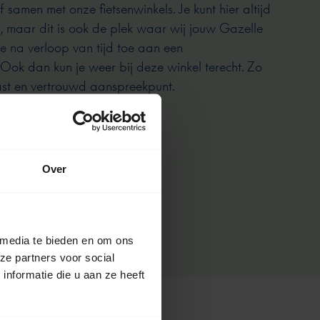
 samen met onze fietsenwinkels. Je kunt hier altijd
s, maar dit is ook de plek waar wij jouw Gazelle
e na verloop van tijd toe aan een
ok dan kun je weer bij deze winkel terecht. Zo
vast en vertrouwd aanspreekpunt.
Over
 media te bieden en om ons
ze partners voor social
nformatie die u aan ze heeft