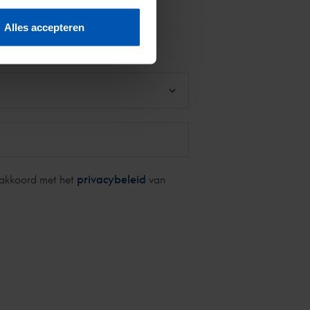
Alles accepteren
 akkoord met het
privacybeleid
van