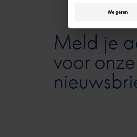
Weigeren
Meld je 
voor onze
nieuwsbri