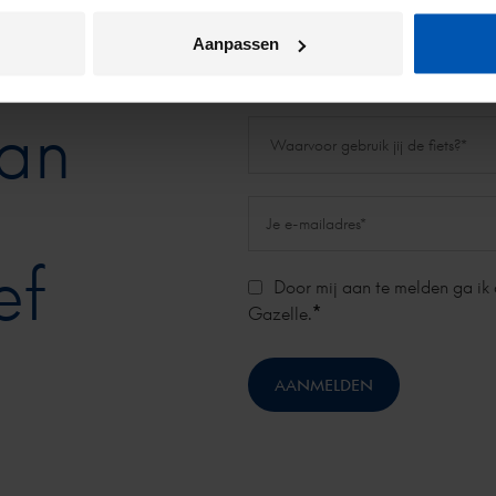
TERUG NAAR BOVEN
Aanpassen
aan
ef
Door mij aan te melden ga ik
*
Gazelle.