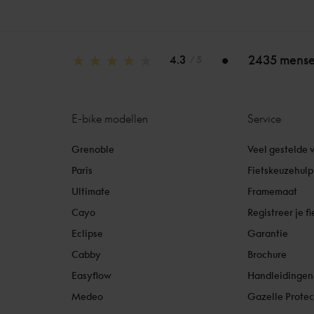
2435 mense
4.3
/ 5
E-bike modellen
Service
Grenoble
Veel gestelde 
Paris
Fietskeuzehulp
Ultimate
Framemaat
Cayo
Registreer je fi
Eclipse
Garantie
Cabby
Brochure
Easyflow
Handleidingen
Medeo
Gazelle Protec