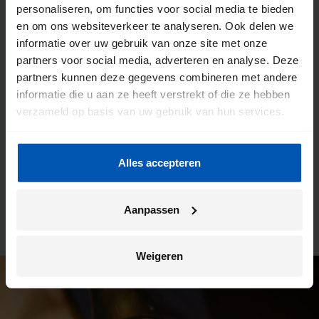
personaliseren, om functies voor social media te bieden
De voordelen van een Gazelle
en om ons websiteverkeer te analyseren. Ook delen we
informatie over uw gebruik van onze site met onze
fietsenwinkel
partners voor social media, adverteren en analyse. Deze
partners kunnen deze gegevens combineren met andere
We willen dat jij de meeste kilometers uit jouw fiets haalt.
informatie die u aan ze heeft verstrekt of die ze hebben
Daarom werken we intensief samen met onze fietsenwinkels.
verzameld op basis van uw gebruik van hun services.
Je kunt hier altijd terecht voor advies, maar dit is ook de plek
waar wij jouw Gazelle bezorgen. En ben je na verloop van
tijd toe aan een onderhoudsbeurt? Ook dan kun je weer bij
Alles accepteren
deze winkel terecht. Zo heb je altijd een vast en vertrouwd
aanspreekpunt.
Aanpassen
Weigeren