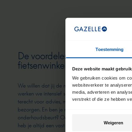
Toestemming
De voordelen van een Gazell
fietsenwinkel
Deze website maakt gebruik
We gebruiken cookies om cont
We willen dat jij de meeste kilometers uit jouw fie
websiteverkeer te analyseren
media, adverteren en analys
werken we intensief samen met onze fietsenwinkels. 
verstrekt of die ze hebben v
terecht voor advies, maar dit is ook de plek waar 
bezorgen. En ben je na verloop van tijd toe aan e
onderhoudsbeurt? Ook dan kun je weer bij deze wi
Weigeren
heb je altijd een vast en vertrouwd aanspreekpunt