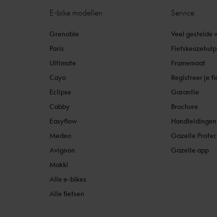
E-bike modellen
Service
Grenoble
Veel gestelde 
Paris
Fietskeuzehulp
Ultimate
Framemaat
Cayo
Registreer je fi
Eclipse
Garantie
Cabby
Brochure
Easyflow
Handleidingen
Medeo
Gazelle Protec
Avignon
Gazelle app
Makki
Alle e-bikes
Alle fietsen