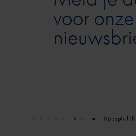
voor onze
nieuwsbri
0 people left
0
/ 5