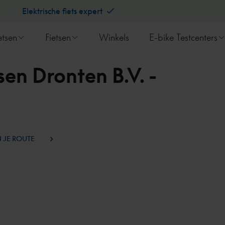
Elektrische fiets expert
etsen
Fietsen
Winkels
E-bike Testcenters
en Dronten B.V. -
 JE ROUTE