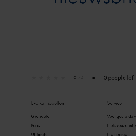
0 people left
0
/ 5
E-bike modellen
Service
Grenoble
Veel gestelde 
Paris
Fietskeuzehulp
Ultimate
Framemaat