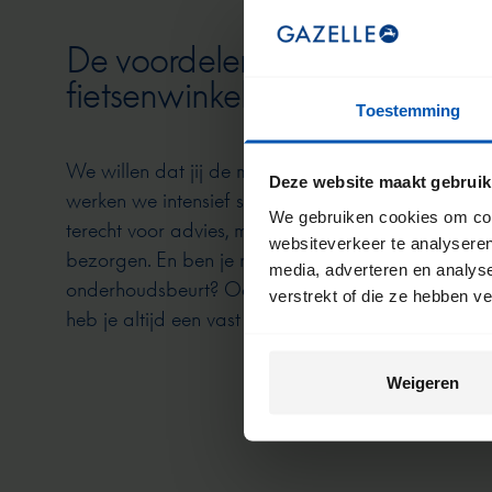
De voordelen van een Gazell
fietsenwinkel
Toestemming
We willen dat jij de meeste kilometers uit jouw fie
Deze website maakt gebruik
werken we intensief samen met onze fietsenwinkels. 
We gebruiken cookies om cont
terecht voor advies, maar dit is ook de plek waar 
websiteverkeer te analyseren
bezorgen. En ben je na verloop van tijd toe aan e
media, adverteren en analys
onderhoudsbeurt? Ook dan kun je weer bij deze wi
verstrekt of die ze hebben v
heb je altijd een vast en vertrouwd aanspreekpunt
Weigeren