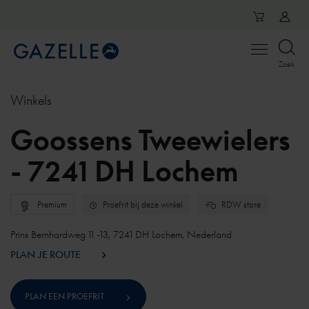
Open
Zoek
menu
Winkels
Goossens Tweewielers
- 7241 DH Lochem
Premium
Proefrit bij deze winkel
RDW store
Prins Bernhardweg 11 -13, 7241 DH Lochem, Nederland
PLAN JE ROUTE
PLAN EEN PROEFRIT