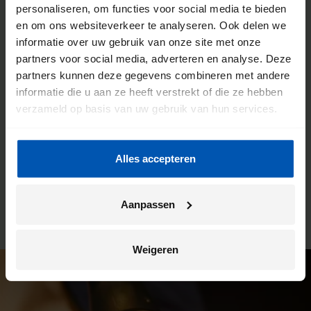
personaliseren, om functies voor social media te bieden
De voordelen van een Gazelle
en om ons websiteverkeer te analyseren. Ook delen we
informatie over uw gebruik van onze site met onze
fietsenwinkel
partners voor social media, adverteren en analyse. Deze
partners kunnen deze gegevens combineren met andere
We willen dat jij de meeste kilometers uit jouw fiets haalt.
informatie die u aan ze heeft verstrekt of die ze hebben
Daarom werken we intensief samen met onze fietsenwinkels.
verzameld op basis van uw gebruik van hun services.
Je kunt hier altijd terecht voor advies, maar dit is ook de plek
waar wij jouw Gazelle bezorgen. En ben je na verloop van
tijd toe aan een onderhoudsbeurt? Ook dan kun je weer bij
Alles accepteren
deze winkel terecht. Zo heb je altijd een vast en vertrouwd
aanspreekpunt.
Aanpassen
Weigeren