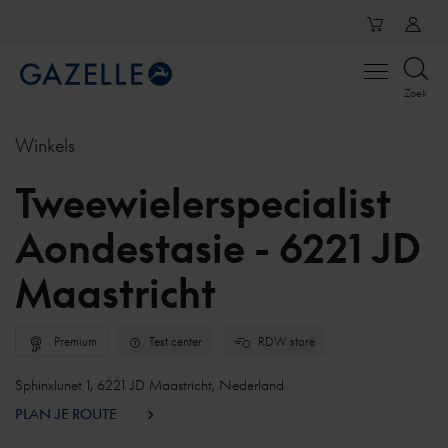
Open
Zoek
menu
Winkels
Tweewielerspecialist
Aondestasie - 6221 JD
Maastricht
Premium
Test center
RDW store
Sphinxlunet 1, 6221 JD Maastricht, Nederland
PLAN JE ROUTE