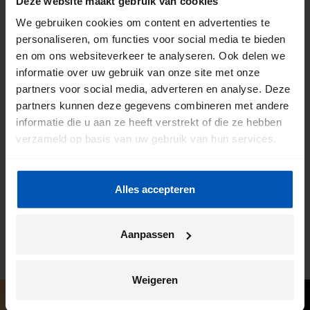
Deze website maakt gebruik van cookies
We gebruiken cookies om content en advertenties te
personaliseren, om functies voor social media te bieden
De voordelen van een Gazelle
en om ons websiteverkeer te analyseren. Ook delen we
informatie over uw gebruik van onze site met onze
fietsenwinkel
partners voor social media, adverteren en analyse. Deze
partners kunnen deze gegevens combineren met andere
We willen dat jij de meeste kilometers uit jouw fiets haalt.
informatie die u aan ze heeft verstrekt of die ze hebben
Daarom werken we intensief samen met onze fietsenwinkels.
verzameld op basis van uw gebruik van hun services.
Je kunt hier altijd terecht voor advies, maar dit is ook de plek
waar wij jouw Gazelle bezorgen. En ben je na verloop van
tijd toe aan een onderhoudsbeurt? Ook dan kun je weer bij
Alles accepteren
deze winkel terecht. Zo heb je altijd een vast en vertrouwd
aanspreekpunt.
Aanpassen
Weigeren