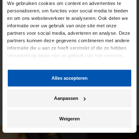
We gebruiken cookies om content en advertenties te
personaliseren, om functies voor social media te bieden
en om ons websiteverkeer te analyseren. Ook delen we
De voordelen van een Gazelle
informatie over uw gebruik van onze site met onze
partners voor social media, adverteren en analyse. Deze
fietsenwinkel
partners kunnen deze gegevens combineren met andere
informatie die u aan ze heeft verstrekt of die ze hebben
We willen dat jij de meeste kilometers uit jouw fiets haalt.
verzameld op basis van uw gebruik van hun services.
Daarom werken we intensief samen met onze fietsenwinkels.
Je kunt hier altijd terecht voor advies, maar dit is ook de plek
waar wij jouw Gazelle bezorgen. En ben je na verloop van
Alles accepteren
tijd toe aan een onderhoudsbeurt? Ook dan kun je weer bij
deze winkel terecht. Zo heb je altijd een vast en vertrouwd
aanspreekpunt.
Aanpassen
Weigeren