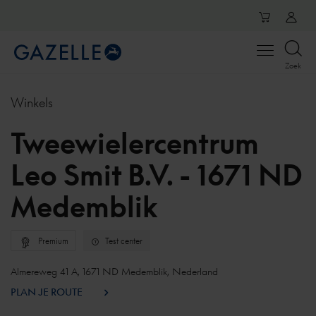
Open
Zoek
menu
Winkels
Tweewielercentrum
Leo Smit B.V. - 1671 ND
Medemblik
Premium
Test center
Almereweg 41 A, 1671 ND Medemblik, Nederland
PLAN JE ROUTE