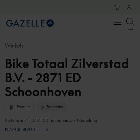
Open
Zoek
menu
Winkels
Bike Totaal Zilverstad
B.V. - 2871 ED
Schoonhoven
Premium
Test center
Kerkstraat 7-11, 2871 ED Schoonhoven, Nederland
PLAN JE ROUTE