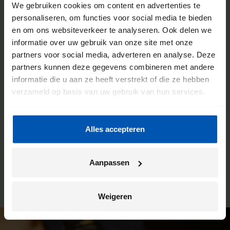
We gebruiken cookies om content en advertenties te
personaliseren, om functies voor social media te bieden
en om ons websiteverkeer te analyseren. Ook delen we
De voordelen van een Gazelle
informatie over uw gebruik van onze site met onze
partners voor social media, adverteren en analyse. Deze
fietsenwinkel
partners kunnen deze gegevens combineren met andere
informatie die u aan ze heeft verstrekt of die ze hebben
We willen dat jij de meeste kilometers uit jouw fiets haalt.
verzameld op basis van uw gebruik van hun services.
Daarom werken we intensief samen met onze fietsenwinkels.
Je kunt hier altijd terecht voor advies, maar dit is ook de plek
waar wij jouw Gazelle bezorgen. En ben je na verloop van
Alles accepteren
tijd toe aan een onderhoudsbeurt? Ook dan kun je weer bij
deze winkel terecht. Zo heb je altijd een vast en vertrouwd
aanspreekpunt.
Aanpassen
Weigeren