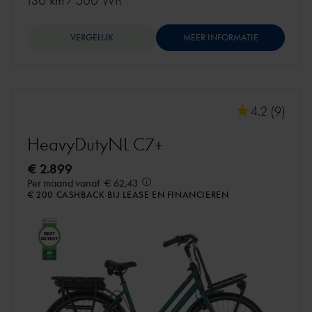
130 km
/
500 Wh
VERGELIJK
MEER INFORMATIE
4.2 (9)
HeavyDutyNL C7+
€ 2.899
Per maand vanaf
€ 62,43
€ 200 CASHBACK BIJ LEASE EN FINANCIEREN