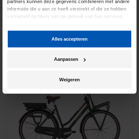
partners kunnen deze gegevens combineren met andere
informatie die u aan ze heeft verstrekt of die ze hebben
verzameld op basis van uw gebruik van hun services.
4.8 (31)
Alles accepteren
Miss Grace C7
€ 2.699
Aanpassen
Per maand vanaf
€ 58,13
€ 200 CASHBACK BIJ LEASE EN FINANCIEREN
Weigeren