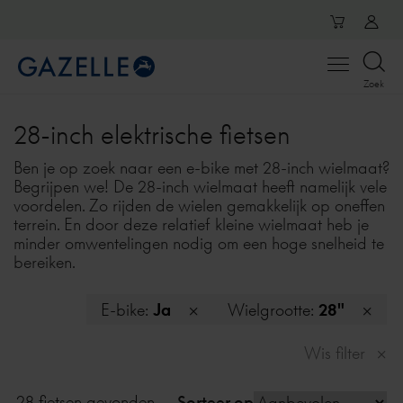
Open
Zoek
menu
28-inch elektrische fietsen
Ben je op zoek naar een e-bike met 28-inch wielmaat?
Begrijpen we! De 28-inch wielmaat heeft namelijk vele
voordelen. Zo rijden de wielen gemakkelijk op oneffen
terrein. En door deze relatief kleine wielmaat heb je
minder omwentelingen nodig om een hoge snelheid te
bereiken.
E-bike:
Ja
Wielgrootte:
28"
Wis filter
28 fietsen gevonden
Sorteer op