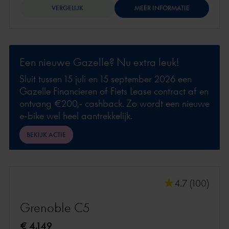
VERGELIJK
MEER INFORMATIE
Een nieuwe Gazelle? Nu extra leuk!
Sluit tussen 15 juli en 15 september 2026 een
Gazelle Financieren of Fiets Lease contract af en
ontvang €200,- cashback. Zo wordt een nieuwe
e-bike wel heel aantrekkelijk.
BEKIJK ACTIE
4.7 (100)
Grenoble C5
€ 4.149