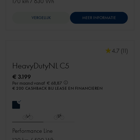
170 km
/
630 Wh
VERGELIJK
MEER INFORMATIE
4.7 (11)
HeavyDutyNL C5
€ 3.199
Per maand vanaf
€ 68,87
€ 200 CASHBACK BIJ LEASE EN FINANCIEREN
Performance Line