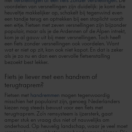
met
versnellingen of een fiets zonder versnellingen
. De
voordelen van versnellingen zijn duidelijk: je komt elke
heuveltje makkelijker op, schakelt bij tegenwind even
een tandje terug en optrekken bij een stoplicht wordt
een eitje. Fietsen met zeven versnellingen zijn bijzonder
populair, maar als je de Ardennen of de Alpen intrekt,
kom je al gauw uit bij meer versnellingen. Toch heeft
een fiets zonder versnellingen ook voordelen. Want
wat er niet op zit, kan ook niet kapot. En dat is zeker
als je zo nu en dan een overvolle fietsenstalling
bezoekt best lekker.
Fiets je liever met een handrem of
terugtraprem?
Fietsen met
handremmen
mogen tegenwoordig
misschien het populairst zijn, genoeg Nederlanders
kiezen nog steeds bewust voor een fiets met
terugtraprem. Zo’n remsysteem is ijzersterk, gaat
amper stuk en vraag dus niet of nauwelijks om
onderhoud. Op heuvelig landschap, waar je veel moet