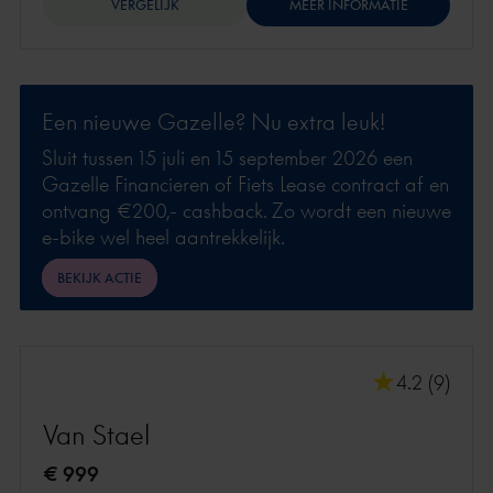
VERGELIJK
MEER INFORMATIE
Een nieuwe Gazelle? Nu extra leuk!
Sluit tussen 15 juli en 15 september 2026 een
Gazelle Financieren of Fiets Lease contract af en
ontvang €200,- cashback. Zo wordt een nieuwe
e-bike wel heel aantrekkelijk.
BEKIJK ACTIE
4.2 (9)
Van Stael
€ 999