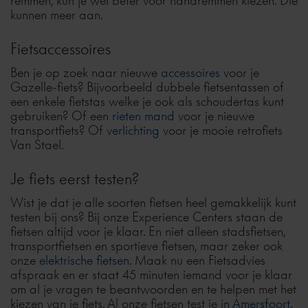
remmen, kun je wel beter voor handremmen kiezen. Die
kunnen meer aan.
Fietsaccessoires
Ben je op zoek naar nieuwe
accessoires
voor je
Gazelle-fiets? Bijvoorbeeld dubbele fietsentassen of
een enkele fietstas welke je ook als schoudertas kunt
gebruiken? Of een
rieten mand
voor je nieuwe
transportfiets? Of
verlichting
voor je mooie retrofiets
Van Stael.
Je fiets eerst testen?
Wist je dat je alle soorten fietsen heel gemakkelijk kunt
testen bij ons? Bij onze Experience Centers staan de
fietsen altijd voor je klaar. En niet alleen stadsfietsen,
transportfietsen en sportieve fietsen, maar zeker ook
onze
elektrische fietsen
. Maak nu een Fietsadvies
afspraak en er staat 45 minuten iemand voor je klaar
om al je vragen te beantwoorden en te helpen met het
kiezen van je fiets. Al onze fietsen test je in
Amersfoort
.