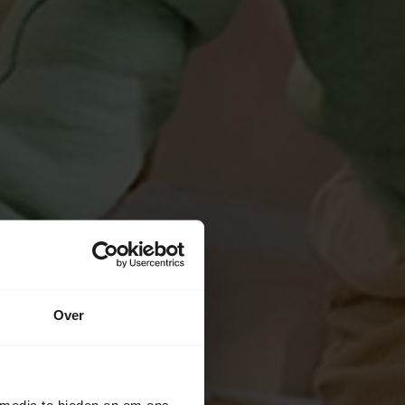
Over
 media te bieden en om ons